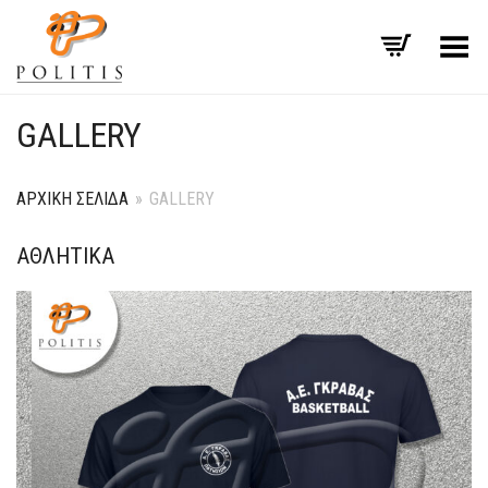
Εναλλαγή μενού
GALLERY
ΑΡΧΙΚΉ ΣΕΛΊΔΑ
»
GALLERY
ΑΘΛΗΤΙΚΆ