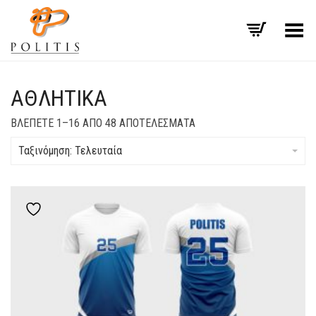
Εναλλαγή μενού
ΑΘΛΗΤΙΚΆ
SORTED
ΒΛΈΠΕΤΕ 1–16 ΑΠΌ 48 ΑΠΟΤΕΛΈΣΜΑΤΑ
BY
LATEST
Ταξινόμηση: Τελευταία
Add to wishlist