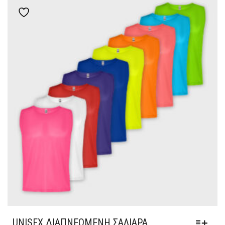
ΠΟΛΛΑΠΛΈΣ
Add to wishlist
ΠΑΡΑΛΛΑΓΈΣ.
ΟΙ
ΕΠΙΛΟΓΈΣ
ΜΠΟΡΟΎΝ
ΝΑ
ΕΠΙΛΕΓΟΎΝ
ΣΤΗ
ΣΕΛΊΔΑ
ΤΟΥ
ΠΡΟΪΌΝΤΟΣ
UNISEX ΔΙΑΠΝΕΌΜΕΝΗ ΣΑΛΙΆΡΑ