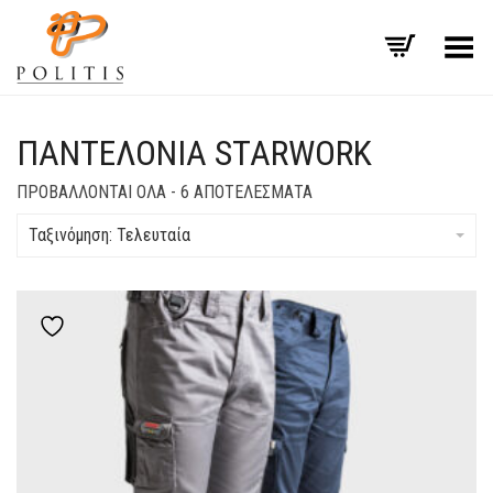
Εναλλαγή μενού
ΠΑΝΤΕΛΟΝΙΑ STARWORK
SORTED
ΠΡΟΒΆΛΛΟΝΤΑΙ ΌΛΑ - 6 ΑΠΟΤΕΛΈΣΜΑΤΑ
BY
LATEST
Ταξινόμηση: Τελευταία
Add to wishlist