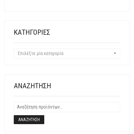
ΠΑΡΑΛΛΑΓΈΣ.
ΟΙ
ΕΠΙΛΟΓΈΣ
ΜΠΟΡΟΎΝ
ΝΑ
ΚΑΤΗΓΟΡΊΕΣ
ΕΠΙΛΕΓΟΎΝ
ΣΤΗ
ΣΕΛΊΔΑ
Επιλέξτε μία κατηγορία
ΤΟΥ
ΠΡΟΪΌΝΤΟΣ
ΑΝΑΖΉΤΗΣΗ
ΑΝΑΖΉΤΗΣΗ