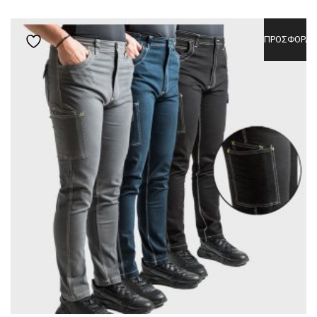
ΈΧΕΙ
ΠΟΛΛΑΠΛΈΣ
ΠΡΟΣΦΟΡΆ!
Add to wishlist
ΠΑΡΑΛΛΑΓΈΣ.
ΟΙ
ΕΠΙΛΟΓΈΣ
ΜΠΟΡΟΎΝ
ΝΑ
ΕΠΙΛΕΓΟΎΝ
ΣΤΗ
ΣΕΛΊΔΑ
ΤΟΥ
ΠΡΟΪΌΝΤΟΣ