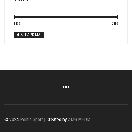
Ελάχιστη
Μέγιστη
10€
Τιμή:
—
20€
τιμή
τιμή
ΦΙΛΤΡΆΡΙΣΜΑ
© 2024
Politis Sport
| Created by
AMG MEDIA