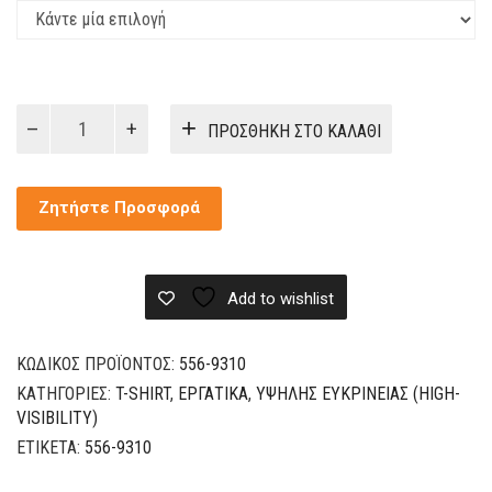
Διαπνεόμενο
ΠΡΟΣΘΉΚΗ ΣΤΟ ΚΑΛΆΘΙ
T-
Shirt
ΚΜ
Ζητήστε Προσφορά
Υψηλής
Ορατότητας
ποσότητα
Add to wishlist
ΚΩΔΙΚΌΣ ΠΡΟΪΌΝΤΟΣ:
556-9310
ΚΑΤΗΓΟΡΊΕΣ:
T-SHIRT
,
ΕΡΓΑΤΙΚΆ
,
ΥΨΗΛΉΣ ΕΥΚΡΊΝΕΙΑΣ (HIGH-
VISIBILITY)
ΕΤΙΚΈΤΑ:
556-9310