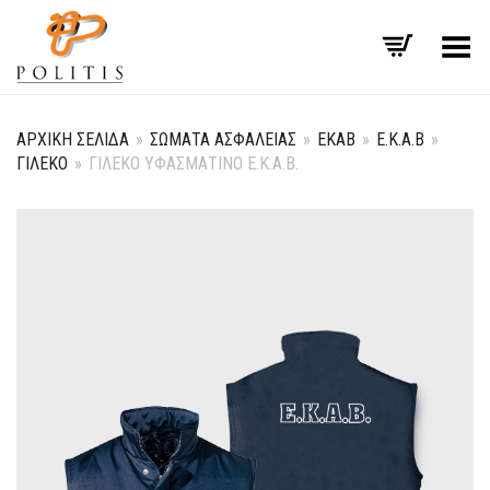
Εναλλαγή μενού
ΑΡΧΙΚΉ ΣΕΛΊΔΑ
»
ΣΏΜΑΤΑ ΑΣΦΑΛΕΊΑΣ
»
ΕΚΑΒ
»
Ε.Κ.Α.Β
»
ΓΙΛΈΚΟ
»
ΓΙΛΈΚΟ ΥΦΑΣΜΆΤΙΝΟ E.K.A.B.