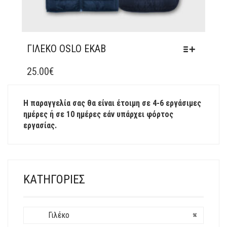
ΓΙΛΈΚΟ OSLO ΕΚΑΒ
ΑΥΤΌ
ΤΟ
25.00
€
ΠΡΟΪΌΝ
ΈΧΕΙ
Η παραγγελία σας θα είναι έτοιμη σε 4-6 εργάσιμες
ΠΟΛΛΑΠΛΈΣ
ημέρες ή σε 10 ημέρες εάν υπάρχει φόρτος
ΠΑΡΑΛΛΑΓΈΣ.
εργασίας.
ΟΙ
ΕΠΙΛΟΓΈΣ
ΜΠΟΡΟΎΝ
ΝΑ
ΕΠΙΛΕΓΟΎΝ
ΚΑΤΗΓΟΡΊΕΣ
ΣΤΗ
ΣΕΛΊΔΑ
ΤΟΥ
ΠΡΟΪΌΝΤΟΣ
Γιλέκο
×