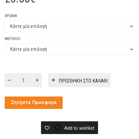
ΧΡΏΜΑ
ΜΈΓΕΘΟΣ
Γιλέκο
ΠΡΟΣΘΉΚΗ ΣΤΟ ΚΑΛΆΘΙ
Υφασμάτινο
E.K.A.B.
ποσότητα
Ζητήστε Προσφορά
Add to wishlist