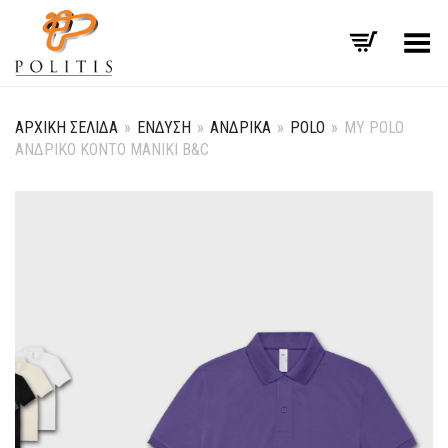
Εναλλαγή μενού
ΑΡΧΙΚΉ ΣΕΛΊΔΑ
»
ΈΝΔΥΣΗ
»
ΑΝΔΡΙΚΆ
»
POLO
»
MY POLO
ΑΝΔΡΙΚΌ ΚΟΝΤΌ ΜΑΝΊΚΙ B&C