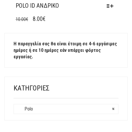
POLO ID ΑΝΔΡΙΚΌ
ΑΥΤΌ
ΤΟ
8.00
€
10.00
€
ΠΡΟΪΌΝ
ΈΧΕΙ
ΠΟΛΛΑΠΛΈΣ
Η παραγγελία σας θα είναι έτοιμη σε 4-6 εργάσιμες
ΠΑΡΑΛΛΑΓΈΣ.
ημέρες ή σε 10 ημέρες εάν υπάρχει φόρτος
ΟΙ
εργασίας.
ΕΠΙΛΟΓΈΣ
ΜΠΟΡΟΎΝ
ΝΑ
ΕΠΙΛΕΓΟΎΝ
ΣΤΗ
ΚΑΤΗΓΟΡΊΕΣ
ΣΕΛΊΔΑ
ΤΟΥ
ΠΡΟΪΌΝΤΟΣ
Polo
×