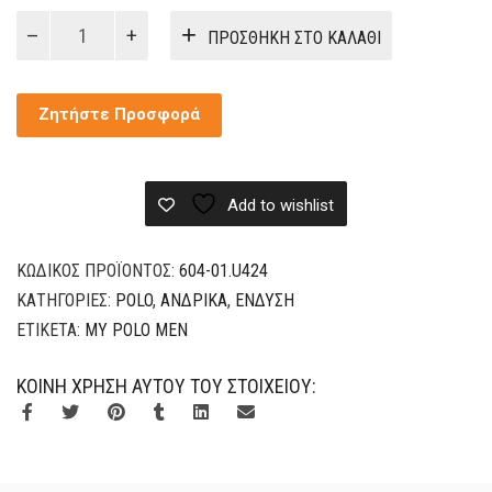
My
ΠΡΟΣΘΉΚΗ ΣΤΟ ΚΑΛΆΘΙ
Polo
Ανδρικό
Κοντό
Ζητήστε Προσφορά
Μανίκι
B&C
ποσότητα
Add to wishlist
ΚΩΔΙΚΌΣ ΠΡΟΪΌΝΤΟΣ:
604-01.U424
ΚΑΤΗΓΟΡΊΕΣ:
POLO
,
ΑΝΔΡΙΚΆ
,
ΈΝΔΥΣΗ
ΕΤΙΚΈΤΑ:
MY POLO MEN
ΚΟΙΝΉ ΧΡΉΣΗ ΑΥΤΟΎ ΤΟΥ ΣΤΟΙΧΕΊΟΥ: