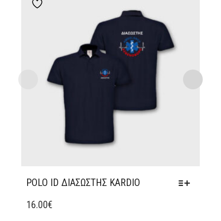
Add to wishlist
POLO ID ΔΙΑΣΏΣΤΗΣ KARDIO
ΑΥΤΌ
ΤΟ
16.00
€
ΠΡΟΪΌΝ