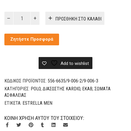
Polo
ΠΡΟΣΘΉΚΗ ΣΤΟ ΚΑΛΆΘΙ
Μακρυμάνικο
Διασώστης
Kardio
Ζητήστε Προσφορά
ποσότητα
Add to wishlist
ΚΩΔΙΚΌΣ ΠΡΟΪΌΝΤΟΣ:
556-6635/9-006-2/9-006-3
ΚΑΤΗΓΟΡΊΕΣ:
POLO
,
ΔΙΑΣΏΣΤΗΣ KARDIO
,
ΕΚΑΒ
,
ΣΏΜΑΤΑ
ΑΣΦΑΛΕΊΑΣ
ΕΤΙΚΈΤΑ:
ESTRELLA MEN
ΚΟΙΝΉ ΧΡΉΣΗ ΑΥΤΟΎ ΤΟΥ ΣΤΟΙΧΕΊΟΥ: