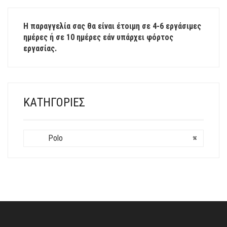
ΈΧΕΙ
ΠΟΛΛΑΠΛΈΣ
Η παραγγελία σας θα είναι έτοιμη σε 4-6 εργάσιμες
ΠΑΡΑΛΛΑΓΈΣ.
ημέρες ή σε 10 ημέρες εάν υπάρχει φόρτος
ΟΙ
εργασίας.
ΕΠΙΛΟΓΈΣ
ΜΠΟΡΟΎΝ
ΝΑ
ΕΠΙΛΕΓΟΎΝ
ΣΤΗ
ΚΑΤΗΓΟΡΊΕΣ
ΣΕΛΊΔΑ
ΤΟΥ
ΠΡΟΪΌΝΤΟΣ
Polo
×