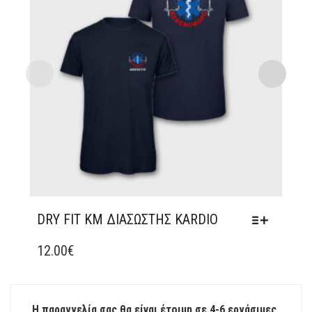
DRY FIT ΚΜ ΔΙΑΣΏΣΤΗΣ KARDIO
ΑΥΤΌ
ΤΟ
12.00
€
ΠΡΟΪΌΝ
ΈΧΕΙ
ΠΟΛΛΑΠΛΈΣ
Η παραγγελία σας θα είναι έτοιμη σε 4-6 εργάσιμες
ΠΑΡΑΛΛΑΓΈΣ.