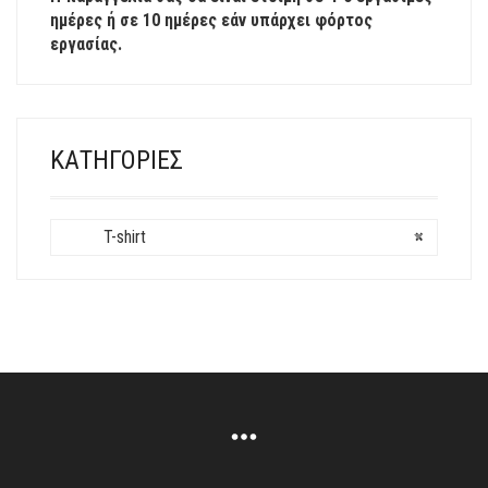
ημέρες ή σε 10 ημέρες εάν υπάρχει φόρτος
ΟΙ
εργασίας.
ΕΠΙΛΟΓΈΣ
ΜΠΟΡΟΎΝ
ΝΑ
ΕΠΙΛΕΓΟΎΝ
ΣΤΗ
ΚΑΤΗΓΟΡΊΕΣ
ΣΕΛΊΔΑ
ΤΟΥ
ΠΡΟΪΌΝΤΟΣ
T-shirt
×