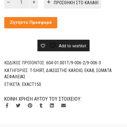
ΠΡΟΣΘΉΚΗ ΣΤΟ ΚΑΛΆΘΙ
shirt
Διασώστης
Kardio
Ζητήστε Προσφορά
ποσότητα
Add to wishlist
ΚΩΔΙΚΌΣ ΠΡΟΪΌΝΤΟΣ:
604-01.001Τ/9-006-2/9-006-3
ΚΑΤΗΓΟΡΊΕΣ:
T-SHIRT
,
ΔΙΑΣΏΣΤΗΣ KARDIO
,
ΕΚΑΒ
,
ΣΏΜΑΤΑ
ΑΣΦΑΛΕΊΑΣ
ΕΤΙΚΈΤΑ:
EXACT150
ΚΟΙΝΉ ΧΡΉΣΗ ΑΥΤΟΎ ΤΟΥ ΣΤΟΙΧΕΊΟΥ: