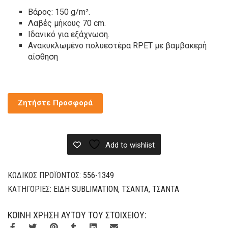
Βάρος: 150 g/m².
Λαβές μήκους 70 cm.
Ιδανικό για εξάχνωση.
Ανακυκλωμένο πολυεστέρα RPET με βαμβακερή
αίσθηση
Ζητήστε Προσφορά
Add to wishlist
ΚΩΔΙΚΌΣ ΠΡΟΪΌΝΤΟΣ:
556-1349
ΚΑΤΗΓΟΡΊΕΣ:
ΕΊΔΗ SUBLIMATION
,
ΤΣΆΝΤΑ
,
ΤΣΆΝΤΑ
ΚΟΙΝΉ ΧΡΉΣΗ ΑΥΤΟΎ ΤΟΥ ΣΤΟΙΧΕΊΟΥ: