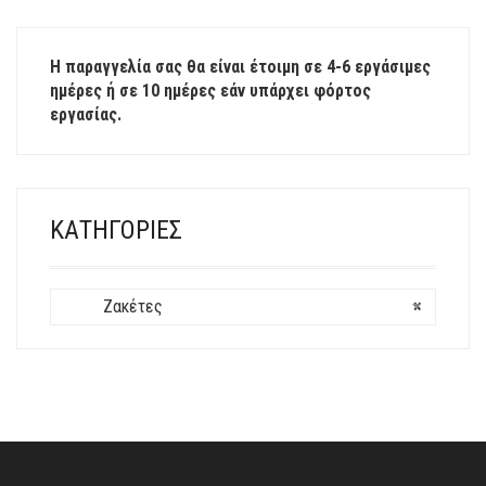
ΈΧΕΙ
ΠΟΛΛΑΠΛΈΣ
ΠΑΡΑΛΛΑΓΈΣ.
Η παραγγελία σας θα είναι έτοιμη σε 4-6 εργάσιμες
ΟΙ
ημέρες ή σε 10 ημέρες εάν υπάρχει φόρτος
ΕΠΙΛΟΓΈΣ
εργασίας.
ΜΠΟΡΟΎΝ
ΝΑ
ΕΠΙΛΕΓΟΎΝ
ΣΤΗ
ΣΕΛΊΔΑ
ΚΑΤΗΓΟΡΊΕΣ
ΤΟΥ
ΠΡΟΪΌΝΤΟΣ
Ζακέτες
×