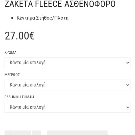
ΖΑΚΈΤΑ FLEECE ΑΣΘΕΝΟΦΌΡΟ
Κέντημα Στήθος/Πλάτη.
27.00
€
ΧΡΏΜΑ
ΜΈΓΕΘΟΣ
ΕΛΛΗΝΙΚΉ ΣΗΜΑΊΑ
Ζακέτα