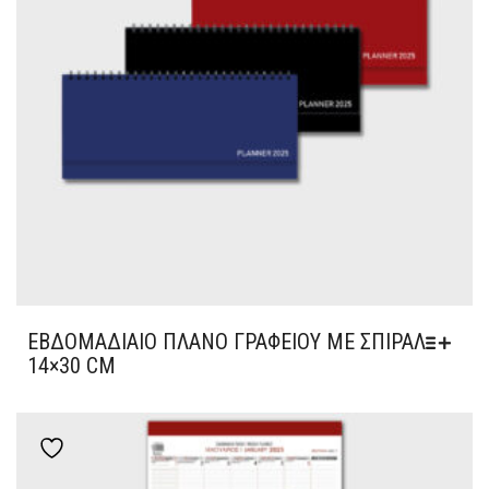
ΕΒΔΟΜΑΔΙΑΊΟ ΠΛΆΝΟ ΓΡΑΦΕΊΟΥ ΜΕ ΣΠΙΡΆΛ
14×30 CM
Add to wishlist