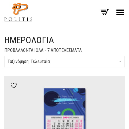
Εναλλαγή μενού
ΗΜΕΡΟΛΌΓΙΑ
SORTED
ΠΡΟΒΆΛΛΟΝΤΑΙ ΌΛΑ - 7 ΑΠΟΤΕΛΈΣΜΑΤΑ
BY
LATEST
Ταξινόμηση: Τελευταία
Add to wishlist