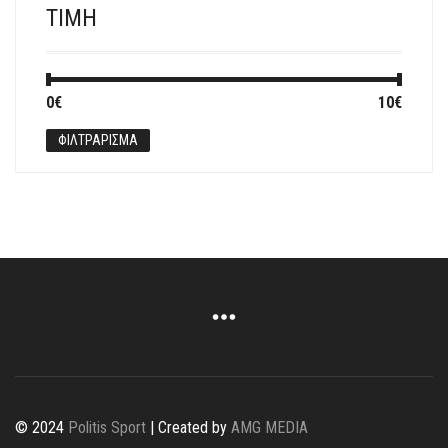
ΤΙΜΉ
Ελάχιστη
Μέγιστη
0€
Τιμή:
—
10€
τιμή
τιμή
ΦΙΛΤΡΆΡΙΣΜΑ
© 2024
Politis Sport
| Created by
AMG MEDIA