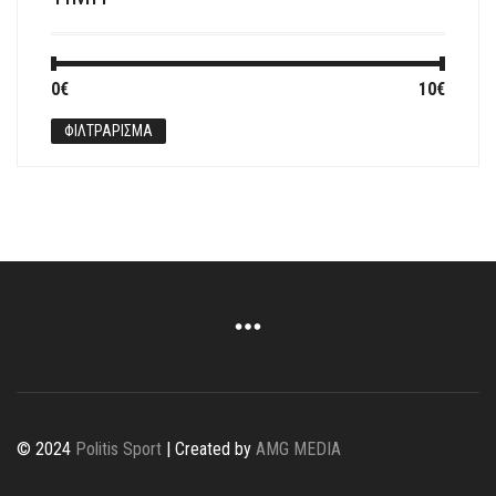
Ελάχιστη
Μέγιστη
0€
Τιμή:
—
10€
τιμή
τιμή
ΦΙΛΤΡΆΡΙΣΜΑ
© 2024
Politis Sport
| Created by
AMG MEDIA