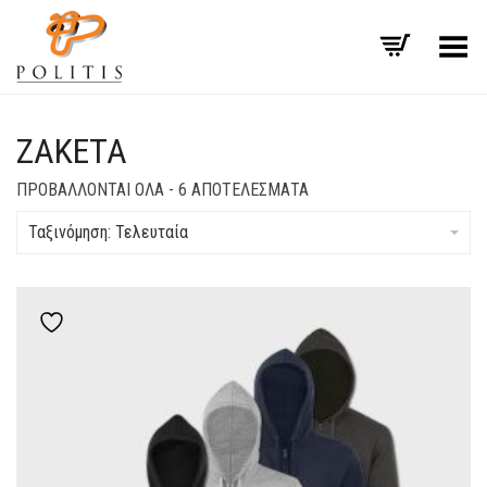
Εναλλαγή μενού
ΖΑΚΈΤΑ
SORTED
ΠΡΟΒΆΛΛΟΝΤΑΙ ΌΛΑ - 6 ΑΠΟΤΕΛΈΣΜΑΤΑ
BY
LATEST
Ταξινόμηση: Τελευταία
Add to wishlist