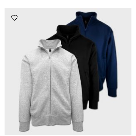
ΈΧΕΙ
ΠΟΛΛΑΠΛΈΣ
Add to wishlist
ΠΑΡΑΛΛΑΓΈΣ.
ΟΙ
ΕΠΙΛΟΓΈΣ
ΜΠΟΡΟΎΝ
ΝΑ
ΕΠΙΛΕΓΟΎΝ
ΣΤΗ
ΣΕΛΊΔΑ
ΤΟΥ
ΠΡΟΪΌΝΤΟΣ