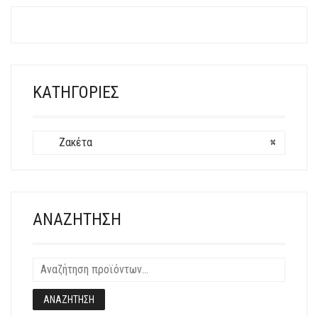
ΠΟΛΛΑΠΛΈΣ
ΠΑΡΑΛΛΑΓΈΣ.
ΟΙ
ΕΠΙΛΟΓΈΣ
ΜΠΟΡΟΎΝ
ΝΑ
ΚΑΤΗΓΟΡΊΕΣ
ΕΠΙΛΕΓΟΎΝ
ΣΤΗ
ΣΕΛΊΔΑ
Ζακέτα
×
ΤΟΥ
ΠΡΟΪΌΝΤΟΣ
ΑΝΑΖΉΤΗΣΗ
ΑΝΑΖΉΤΗΣΗ