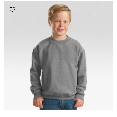
ΠΟΛΛΑΠΛΈΣ
Add to wishlist
ΠΑΡΑΛΛΑΓΈΣ.
ΟΙ
ΕΠΙΛΟΓΈΣ
ΜΠΟΡΟΎΝ
ΝΑ
ΕΠΙΛΕΓΟΎΝ
ΣΤΗ
ΣΕΛΊΔΑ
ΤΟΥ
ΠΡΟΪΌΝΤΟΣ