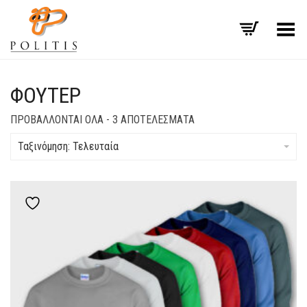
Εναλλαγή μενού
ΦΟΎΤΕΡ
SORTED
ΠΡΟΒΆΛΛΟΝΤΑΙ ΌΛΑ - 3 ΑΠΟΤΕΛΈΣΜΑΤΑ
BY
LATEST
Ταξινόμηση: Τελευταία
Add to wishlist