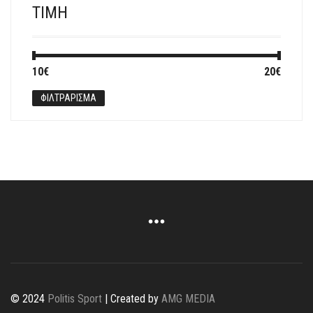
ΤΙΜΉ
Ελάχιστη
Μέγιστη
10€
Τιμή:
—
20€
τιμή
τιμή
ΦΙΛΤΡΆΡΙΣΜΑ
© 2024
Politis Sport
| Created by
AMG MEDIA