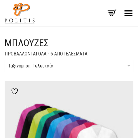
Εναλλαγή μενού
ΜΠΛΟΎΖΕΣ
SORTED
ΠΡΟΒΆΛΛΟΝΤΑΙ ΌΛΑ - 6 ΑΠΟΤΕΛΈΣΜΑΤΑ
BY
LATEST
Ταξινόμηση: Τελευταία
Add to wishlist