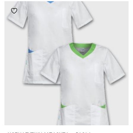
ΠΟΛΛΑΠΛΈΣ
Add to wishlist
ΠΑΡΑΛΛΑΓΈΣ.
ΟΙ
ΕΠΙΛΟΓΈΣ
ΜΠΟΡΟΎΝ
ΝΑ
ΕΠΙΛΕΓΟΎΝ
ΣΤΗ
ΣΕΛΊΔΑ
ΤΟΥ
ΠΡΟΪΌΝΤΟΣ