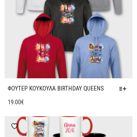
ΣΤΗ
ΣΕΛΊΔΑ
ΤΟΥ
ΠΡΟΪΌΝΤΟΣ
ΦΟΥΤΕΡ ΚΟΥΚΟΥΛΑ BIRTHDAY QUEENS
ΑΥΤΌ
ΤΟ
19.00
€
ΠΡΟΪΌΝ
ΈΧΕΙ
ΠΟΛΛΑΠΛΈΣ
Add to wishlist
ΠΑΡΑΛΛΑΓΈΣ.
ΟΙ