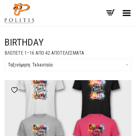
Εναλλαγή μενού
BIRTHDAY
SORTED
ΒΛΈΠΕΤΕ 1–16 ΑΠΌ 42 ΑΠΟΤΕΛΈΣΜΑΤΑ
BY
LATEST
Ταξινόμηση: Τελευταία
Add to wishlist