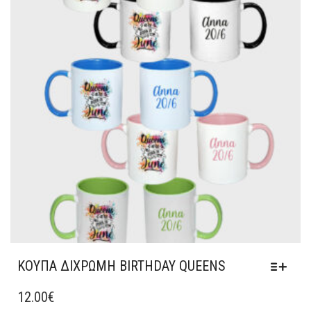
ΕΠΙΛΟΓΈΣ
ΜΠΟΡΟΎΝ
ΝΑ
ΕΠΙΛΕΓΟΎΝ
ΣΤΗ
ΣΕΛΊΔΑ
ΤΟΥ
ΠΡΟΪΌΝΤΟΣ
ΚΟΥΠΑ ΔΙΧΡΩΜΗ BIRTHDAY QUEENS
ΑΥΤΌ
ΤΟ
12.00
€
ΠΡΟΪΌΝ