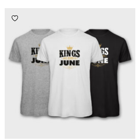
ΈΧΕΙ
ΠΟΛΛΑΠΛΈΣ
Add to wishlist
ΠΑΡΑΛΛΑΓΈΣ.
ΟΙ
ΕΠΙΛΟΓΈΣ
ΜΠΟΡΟΎΝ
ΝΑ
ΕΠΙΛΕΓΟΎΝ
ΣΤΗ
ΣΕΛΊΔΑ
ΤΟΥ
ΠΡΟΪΌΝΤΟΣ