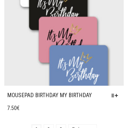
ΝΑ
ΕΠΙΛΕΓΟΎΝ
ΣΤΗ
ΣΕΛΊΔΑ
ΤΟΥ
ΠΡΟΪΌΝΤΟΣ
MOUSEPAD BIRTHDAY MY BIRTHDAY
ΑΥΤΌ
ΤΟ
7.50
€
ΠΡΟΪΌΝ
ΈΧΕΙ
ΠΟΛΛΑΠΛΈΣ