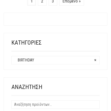
1
2
3
Επόμενο »
ΠΑΡΑΛΛΑΓΈΣ.
ΟΙ
ΕΠΙΛΟΓΈΣ
ΜΠΟΡΟΎΝ
ΝΑ
ΕΠΙΛΕΓΟΎΝ
ΣΤΗ
ΚΑΤΗΓΟΡΊΕΣ
ΣΕΛΊΔΑ
ΤΟΥ
ΠΡΟΪΌΝΤΟΣ
BIRTHDAY
×
ΑΝΑΖΉΤΗΣΗ