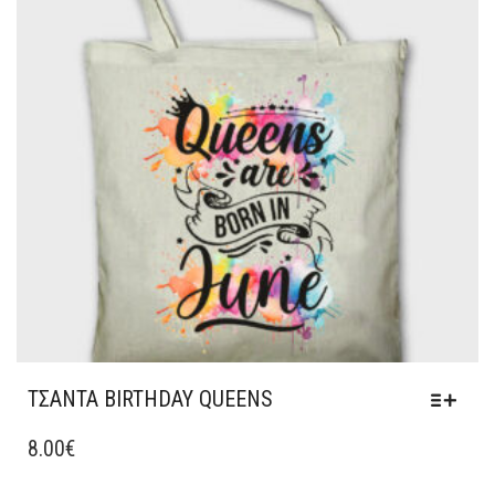
ΜΠΟΡΟΎΝ
ΝΑ
ΕΠΙΛΕΓΟΎΝ
ΣΤΗ
ΣΕΛΊΔΑ
ΤΟΥ
ΠΡΟΪΌΝΤΟΣ
ΤΣΑΝΤΑ BIRTHDAY QUEENS
ΑΥΤΌ
ΤΟ
8.00
€
ΠΡΟΪΌΝ
ΈΧΕΙ