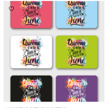
ΠΟΛΛΑΠΛΈΣ
Add to wishlist
ΠΑΡΑΛΛΑΓΈΣ.
ΟΙ
ΕΠΙΛΟΓΈΣ
ΜΠΟΡΟΎΝ
ΝΑ
ΕΠΙΛΕΓΟΎΝ
ΣΤΗ
ΣΕΛΊΔΑ
ΤΟΥ
ΠΡΟΪΌΝΤΟΣ