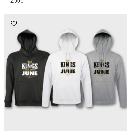
12.00
€
ΠΡΟΪΌΝ
ΈΧΕΙ
ΠΟΛΛΑΠΛΈΣ
Add to wishlist
ΠΑΡΑΛΛΑΓΈΣ.
ΟΙ
ΕΠΙΛΟΓΈΣ
ΜΠΟΡΟΎΝ
ΝΑ
ΕΠΙΛΕΓΟΎΝ
ΣΤΗ
ΣΕΛΊΔΑ
ΤΟΥ
ΠΡΟΪΌΝΤΟΣ