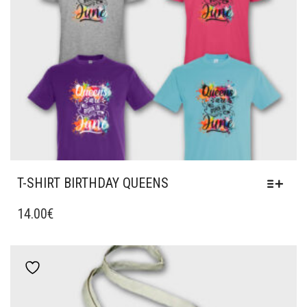
T-SHIRT BIRTHDAY QUEENS
ΑΥΤΌ
ΤΟ
14.00
€
ΠΡΟΪΌΝ
ΈΧΕΙ
ΠΟΛΛΑΠΛΈΣ
Add to wishlist
ΠΑΡΑΛΛΑΓΈΣ.
ΟΙ
ΕΠΙΛΟΓΈΣ