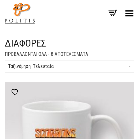
Εναλλαγή μενού
ΔΙΆΦΟΡΕΣ
SORTED
ΠΡΟΒΆΛΛΟΝΤΑΙ ΌΛΑ - 8 ΑΠΟΤΕΛΈΣΜΑΤΑ
BY
LATEST
Ταξινόμηση: Τελευταία
Add to wishlist