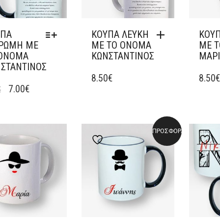
ΎΠΑ
ΚΟΎΠΑ ΛΕΥΚΉ
ΚΟΎΠ
ΡΩΜΗ ΜΕ
ΜΕ ΤΟ ΌΝΟΜΑ
ΜΕ 
 ΌΝΟΜΑ
ΚΩΝΣΤΑΝΤΊΝΟΣ
ΜΑΡ
ΣΤΑΝΤΊΝΟΣ
Ό
8.50
€
8.50
7.00
€
€
ΪΌΝ
ΛΑΠΛΈΣ
ΛΛΑΓΈΣ.
ΠΡΟΣΦΟΡΆ!
Add to wishlist
Add to wishlist
A
ΟΓΈΣ
ΡΟΎΝ
ΕΓΟΎΝ
ΔΑ