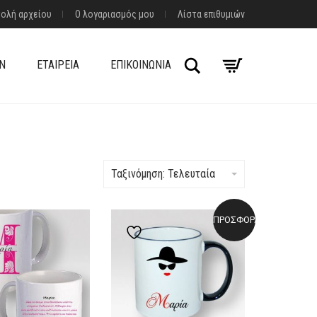
ολή αρχείου
Ο λογαριασμός μου
Λίστα επιθυμιών
Αναζήτηση
Ν
ΕΤΑΙΡΕΊΑ
ΕΠΙΚΟΙΝΩΝΊΑ
Ταξινόμηση: Τελευταία
ΠΡΟΣΦΟΡΆ!
dd to wishlist
Add to wishlist