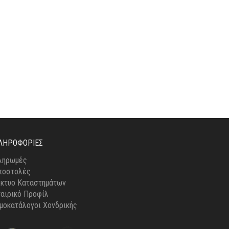
ΛΗΡΟΦΟΡΊΕΣ
ληρωμές
ποστολές
ίκτυο Καταστημάτων
ταιρικό Προφίλ
ιμοκατάλογοι Χονδρικής