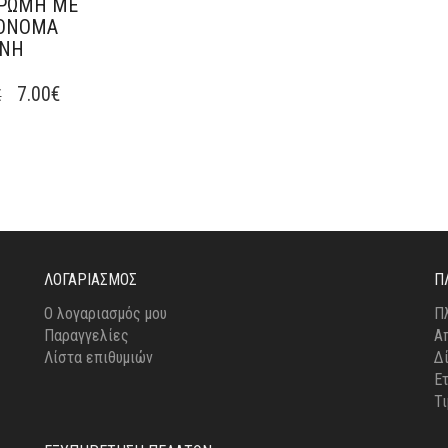
ΡΩΜΗ ΜΕ
 ΌΝΟΜΑ
ΈΝΗ
Ό
7.00
€
€
ΪΌΝ
ΛΑΠΛΈΣ
ΛΛΑΓΈΣ.
ΟΓΈΣ
ΡΟΎΝ
ΛΟΓΑΡΙΑΣΜΌΣ
Π
ΕΓΟΎΝ
Ο λογαριασμός μου
Π
ΔΑ
Παραγγελίες
Α
Λίστα επιθυμιών
Δ
ΪΌΝΤΟΣ
Ε
Τ