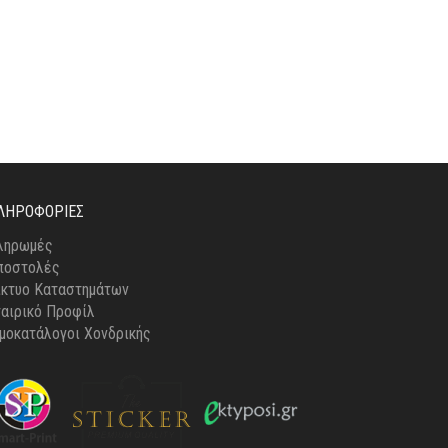
ΤΟΥ
ΠΡΟΪΌΝΤΟΣ
ΛΗΡΟΦΟΡΊΕΣ
ληρωμές
ποστολές
ίκτυο Καταστημάτων
ταιρικό Προφίλ
ιμοκατάλογοι Χονδρικής