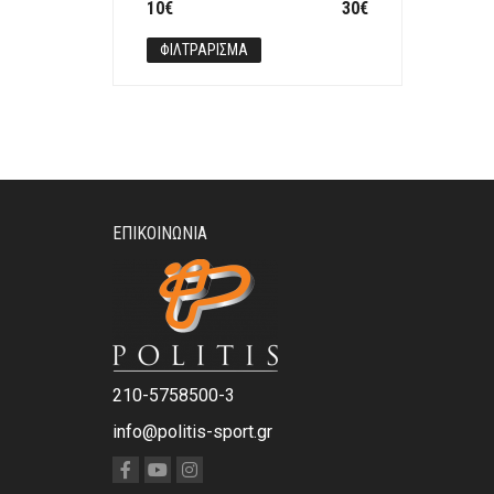
Ελάχιστη
Μέγιστη
10€
Τιμή:
—
30€
ΠΡΟ
τιμή
τιμή
ΦΙΛΤΡΆΡΙΣΜΑ
ΕΠΙΚΟΙΝΩΝΊΑ
210-5758500-3
info@politis-sport.gr