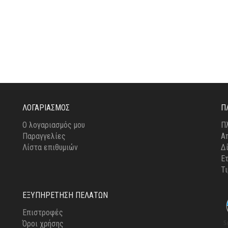
ΪΌΝΤΟΣ
ΠΡΟΪΌΝΤΟΣ
ΛΟΓΑΡΙΑΣΜΌΣ
Π
Ο λογαριασμός μου
Π
Παραγγελίες
Α
Λίστα επιθυμιών
Δ
Ε
Τ
ΕΞΥΠΗΡΈΤΗΣΗ ΠΕΛΑΤΏΝ
Επιστροφές
Όροι χρήσης