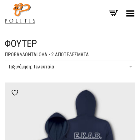
Εναλλαγή μενού
ΦΟΎΤΕΡ
SORTED
ΠΡΟΒΆΛΛΟΝΤΑΙ ΌΛΑ - 2 ΑΠΟΤΕΛΈΣΜΑΤΑ
BY
LATEST
Ταξινόμηση: Τελευταία
Add to wishlist