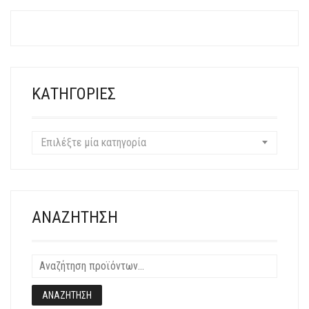
ΠΟΛΛΑΠΛΈΣ
ΠΑΡΑΛΛΑΓΈΣ.
ΟΙ
ΕΠΙΛΟΓΈΣ
ΜΠΟΡΟΎΝ
ΝΑ
ΚΑΤΗΓΟΡΊΕΣ
ΕΠΙΛΕΓΟΎΝ
ΣΤΗ
ΣΕΛΊΔΑ
Επιλέξτε μία κατηγορία
ΤΟΥ
ΠΡΟΪΌΝΤΟΣ
ΑΝΑΖΉΤΗΣΗ
ΑΝΑΖΉΤΗΣΗ