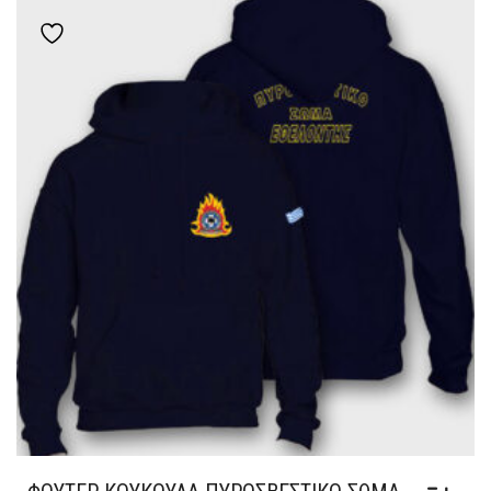
ΠΟΛΛΑΠΛΈΣ
Add to wishlist
ΠΑΡΑΛΛΑΓΈΣ.
ΟΙ
ΕΠΙΛΟΓΈΣ
ΜΠΟΡΟΎΝ
ΝΑ
ΕΠΙΛΕΓΟΎΝ
ΣΤΗ
ΣΕΛΊΔΑ
ΤΟΥ
ΠΡΟΪΌΝΤΟΣ