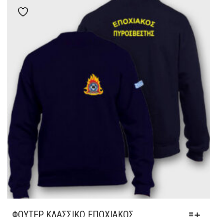
ΠΟΛΛΑΠΛΈΣ
Add to wishlist
ΠΑΡΑΛΛΑΓΈΣ.
ΟΙ
ΕΠΙΛΟΓΈΣ
ΜΠΟΡΟΎΝ
ΝΑ
ΕΠΙΛΕΓΟΎΝ
ΣΤΗ
ΣΕΛΊΔΑ
ΤΟΥ
ΠΡΟΪΌΝΤΟΣ
ΦΟΎΤΕΡ ΚΛΑΣΣΙΚΌ ΕΠΟΧΙΑΚΌΣ