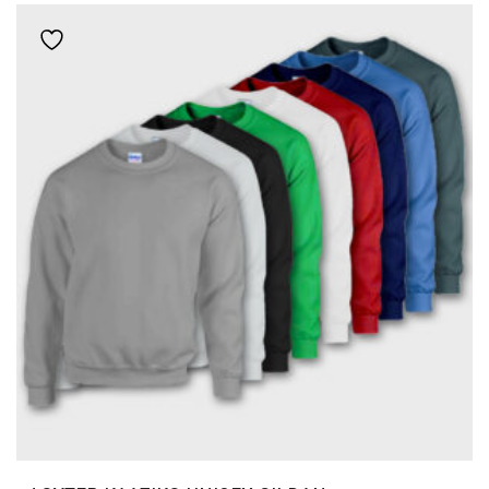
ΠΟΛΛΑΠΛΈΣ
Add to wishlist
ΠΑΡΑΛΛΑΓΈΣ.
ΟΙ
ΕΠΙΛΟΓΈΣ
ΜΠΟΡΟΎΝ
ΝΑ
ΕΠΙΛΕΓΟΎΝ
ΣΤΗ
ΣΕΛΊΔΑ
ΤΟΥ
ΠΡΟΪΌΝΤΟΣ