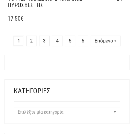
ΠΥΡΟΣΒΈΣΤΗΣ
ΑΥΤΌ
ΤΟ
17.50
€
ΠΡΟΪΌΝ
ΈΧΕΙ
ΠΟΛΛΑΠΛΈΣ
1
2
3
4
5
6
Επόμενο »
ΠΑΡΑΛΛΑΓΈΣ.
ΟΙ
ΕΠΙΛΟΓΈΣ
ΜΠΟΡΟΎΝ
ΝΑ
ΕΠΙΛΕΓΟΎΝ
ΣΤΗ
ΚΑΤΗΓΟΡΊΕΣ
ΣΕΛΊΔΑ
ΤΟΥ
ΠΡΟΪΌΝΤΟΣ
Επιλέξτε μία κατηγορία