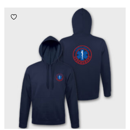
ΈΧΕΙ
ΠΟΛΛΑΠΛΈΣ
Add to wishlist
ΠΑΡΑΛΛΑΓΈΣ.
ΟΙ
ΕΠΙΛΟΓΈΣ
ΜΠΟΡΟΎΝ
ΝΑ
ΕΠΙΛΕΓΟΎΝ
ΣΤΗ
ΣΕΛΊΔΑ
ΤΟΥ
ΠΡΟΪΌΝΤΟΣ