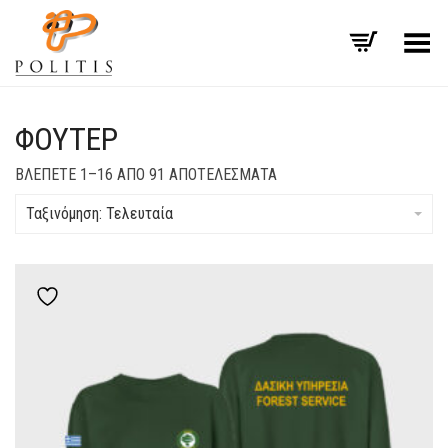
Εναλλαγή μενού
ΦΟΎΤΕΡ
SORTED
ΒΛΈΠΕΤΕ 1–16 ΑΠΌ 91 ΑΠΟΤΕΛΈΣΜΑΤΑ
BY
LATEST
Ταξινόμηση: Τελευταία
Add to wishlist