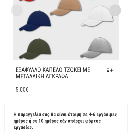
ΕΞΆΦΥΛΛΟ ΚΑΠΈΛΟ ΤΖΌΚΕΪ ΜΕ
ΜΕΤΑΛΛΙΚΉ ΑΓΚΡΆΦΑ
ΑΥΤΌ
ΤΟ
5.00
€
ΠΡΟΪΌΝ
ΈΧΕΙ
ΠΟΛΛΑΠΛΈΣ
Η παραγγελία σας θα είναι έτοιμη σε 4-6 εργάσιμες
ΠΑΡΑΛΛΑΓΈΣ.
ημέρες ή σε 10 ημέρες εάν υπάρχει φόρτος
ΟΙ
εργασίας.
ΕΠΙΛΟΓΈΣ