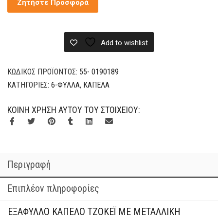
Ζητήστε Προσφορά
Μεταλλική
Αγκράφα
ποσότητα
Add to wishlist
ΚΩΔΙΚΌΣ ΠΡΟΪΌΝΤΟΣ:
55- 0190189
ΚΑΤΗΓΟΡΊΕΣ:
6-ΦΎΛΛΑ
,
ΚΑΠΈΛΑ
ΚΟΙΝΉ ΧΡΉΣΗ ΑΥΤΟΎ ΤΟΥ ΣΤΟΙΧΕΊΟΥ:
Περιγραφή
Επιπλέον πληροφορίες
ΕΞΆΦΥΛΛΟ ΚΑΠΈΛΟ ΤΖΌΚΕΪ ΜΕ ΜΕΤΑΛΛΙΚΉ