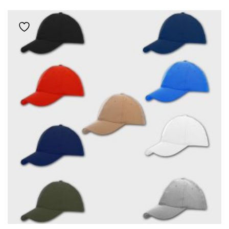
ΈΧΕΙ
ΠΟΛΛΑΠΛΈΣ
Add to wishlist
ΠΑΡΑΛΛΑΓΈΣ.
ΟΙ
ΕΠΙΛΟΓΈΣ
ΜΠΟΡΟΎΝ
ΝΑ
ΕΠΙΛΕΓΟΎΝ
ΣΤΗ
ΣΕΛΊΔΑ
ΤΟΥ
ΠΡΟΪΌΝΤΟΣ