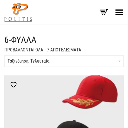
Εναλλαγή μενού
6-ΦΎΛΛΑ
SORTED
ΠΡΟΒΆΛΛΟΝΤΑΙ ΌΛΑ - 7 ΑΠΟΤΕΛΈΣΜΑΤΑ
BY
LATEST
Ταξινόμηση: Τελευταία
Add to wishlist