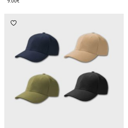
9.00
€
ΠΡΟΪΌΝ
ΈΧΕΙ
ΠΟΛΛΑΠΛΈΣ
Add to wishlist
ΠΑΡΑΛΛΑΓΈΣ.
ΟΙ
ΕΠΙΛΟΓΈΣ
ΜΠΟΡΟΎΝ
ΝΑ
ΕΠΙΛΕΓΟΎΝ
ΣΤΗ
ΣΕΛΊΔΑ
ΤΟΥ
ΠΡΟΪΌΝΤΟΣ