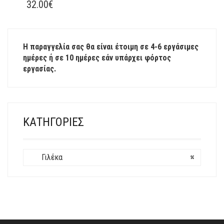
ΤΟ
32.00
€
ΠΡΟΪΌΝ
ΈΧΕΙ
ΠΟΛΛΑΠΛΈΣ
Η παραγγελία σας θα είναι έτοιμη σε 4-6 εργάσιμες
ΠΑΡΑΛΛΑΓΈΣ.
ημέρες ή σε 10 ημέρες εάν υπάρχει φόρτος
ΟΙ
εργασίας.
ΕΠΙΛΟΓΈΣ
ΜΠΟΡΟΎΝ
ΝΑ
ΕΠΙΛΕΓΟΎΝ
ΣΤΗ
ΚΑΤΗΓΟΡΊΕΣ
ΣΕΛΊΔΑ
ΤΟΥ
ΠΡΟΪΌΝΤΟΣ
Γιλέκα
×