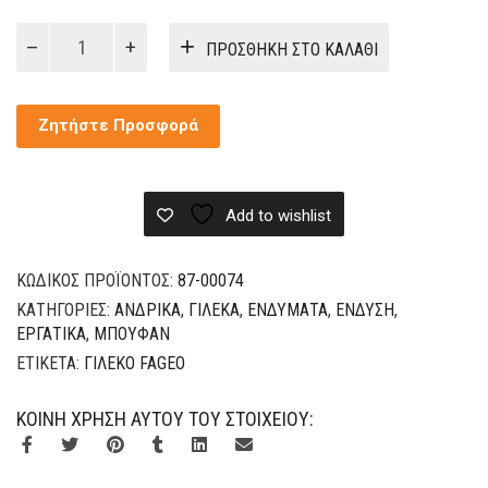
ΓΙΛΕΚΟ
ΠΡΟΣΘΉΚΗ ΣΤΟ ΚΑΛΆΘΙ
ΔΙΧΡΩΜΟ
ΕΛΑΦΡΥ
ποσότητα
Ζητήστε Προσφορά
Add to wishlist
ΚΩΔΙΚΌΣ ΠΡΟΪΌΝΤΟΣ:
87-00074
ΚΑΤΗΓΟΡΊΕΣ:
ΑΝΔΡΙΚΆ
,
ΓΙΛΈΚΑ
,
ΕΝΔΎΜΑΤΑ
,
ΈΝΔΥΣΗ
,
ΕΡΓΑΤΙΚΆ
,
ΜΠΟΥΦΆΝ
ΕΤΙΚΈΤΑ:
ΓΙΛΈΚΟ FAGEO
ΚΟΙΝΉ ΧΡΉΣΗ ΑΥΤΟΎ ΤΟΥ ΣΤΟΙΧΕΊΟΥ: