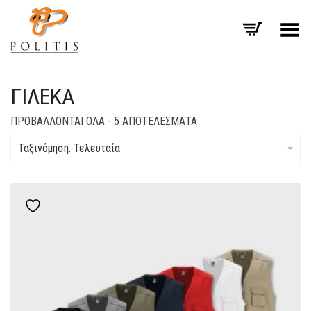
Εναλλαγή μενού
ΓΙΛΈΚΑ
SORTED
ΠΡΟΒΆΛΛΟΝΤΑΙ ΌΛΑ - 5 ΑΠΟΤΕΛΈΣΜΑΤΑ
BY
LATEST
Ταξινόμηση: Τελευταία
Add to wishlist