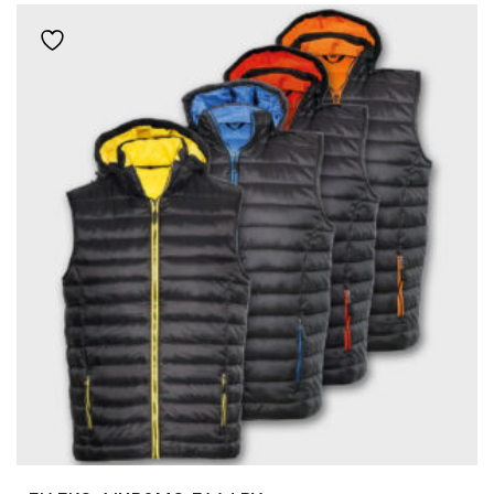
ΠΟΛΛΑΠΛΈΣ
Add to wishlist
ΠΑΡΑΛΛΑΓΈΣ.
ΟΙ
ΕΠΙΛΟΓΈΣ
ΜΠΟΡΟΎΝ
ΝΑ
ΕΠΙΛΕΓΟΎΝ
ΣΤΗ
ΣΕΛΊΔΑ
ΤΟΥ
ΠΡΟΪΌΝΤΟΣ