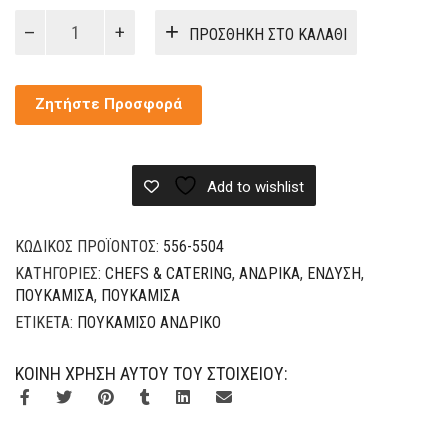
ΠΟΥΚΑΜΙΣΟ
ΠΡΟΣΘΉΚΗ ΣΤΟ ΚΑΛΆΘΙ
AIFOS
ΑΝΔΡΙΚΟ
ΜΑΚΡΥ
Ζητήστε Προσφορά
ΜΑΝΙΚΙ
ποσότητα
Add to wishlist
ΚΩΔΙΚΌΣ ΠΡΟΪΌΝΤΟΣ:
556-5504
ΚΑΤΗΓΟΡΊΕΣ:
CHEFS & CATERING
,
ΑΝΔΡΙΚΆ
,
ΈΝΔΥΣΗ
,
ΠΟΥΚΆΜΙΣΑ
,
ΠΟΥΚΆΜΙΣΑ
ΕΤΙΚΈΤΑ:
ΠΟΥΚΑΜΙΣΟ ΑΝΔΡΙΚΟ
ΚΟΙΝΉ ΧΡΉΣΗ ΑΥΤΟΎ ΤΟΥ ΣΤΟΙΧΕΊΟΥ: