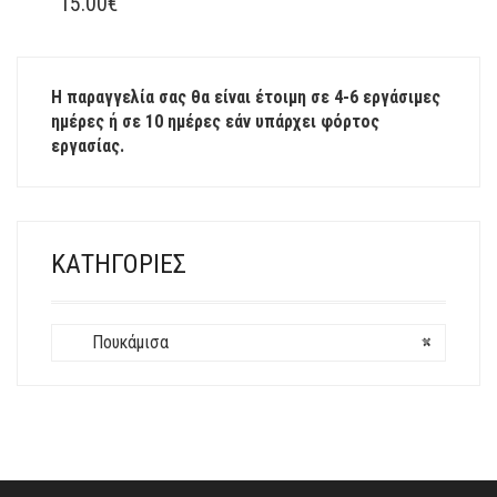
ΤΟ
15.00
€
ΠΡΟΪΌΝ
ΈΧΕΙ
ΠΟΛΛΑΠΛΈΣ
Η παραγγελία σας θα είναι έτοιμη σε 4-6 εργάσιμες
ΠΑΡΑΛΛΑΓΈΣ.
ημέρες ή σε 10 ημέρες εάν υπάρχει φόρτος
ΟΙ
εργασίας.
ΕΠΙΛΟΓΈΣ
ΜΠΟΡΟΎΝ
ΝΑ
ΕΠΙΛΕΓΟΎΝ
ΣΤΗ
ΚΑΤΗΓΟΡΊΕΣ
ΣΕΛΊΔΑ
ΤΟΥ
ΠΡΟΪΌΝΤΟΣ
Πουκάμισα
×