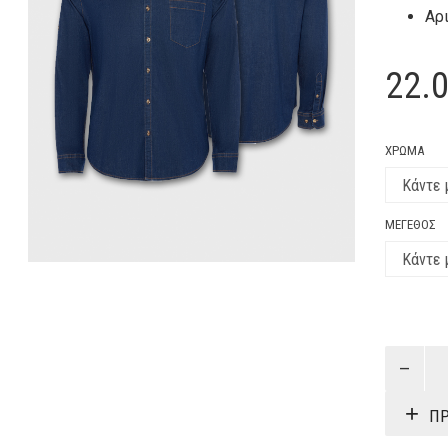
Αρ
22.
ΧΡΏΜΑ
ΜΈΓΕΘΟΣ
Πουκάμι
Τζιν
Μακρυμά
ΠΡ
ποσότη