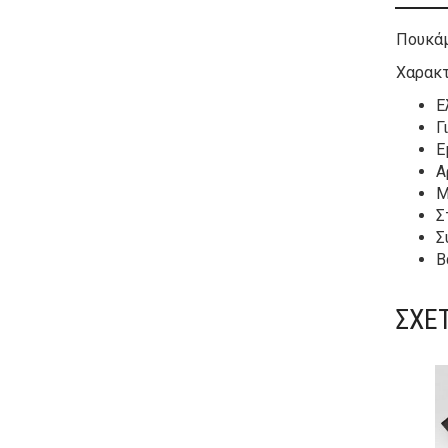
Πουκάμ
Χαρακτ
Ε
Γ
Ε
Α
Μ
Σ
Σ
Β
ΣΧΕ