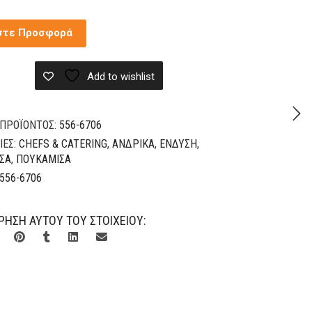
στε Προσφορά
Add to wishlist
 ΠΡΟΪΌΝΤΟΣ:
556-6706
ΊΕΣ:
CHEFS & CATERING
,
ΑΝΔΡΙΚΆ
,
ΈΝΔΥΣΗ
,
ΣΑ
,
ΠΟΥΚΆΜΙΣΑ
556-6706
ΡΉΣΗ ΑΥΤΟΎ ΤΟΥ ΣΤΟΙΧΕΊΟΥ: