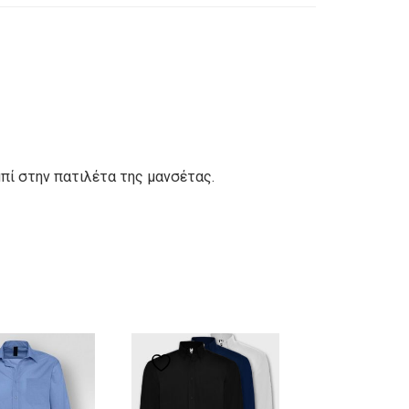
μπί στην πατιλέτα της μανσέτας.
Add to wishlist
Add to wishlist
Add to