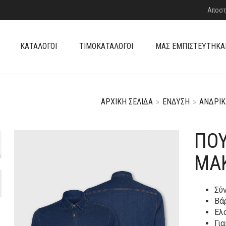
Αποστ
ΚΑΤΆΛΟΓΟΙ
ΤΙΜΟΚΑΤΆΛΟΓΟΙ
ΜΑΣ ΕΜΠΙΣΤΕΎΤΗΚΑ
ΑΡΧΙΚΉ ΣΕΛΊΔΑ
»
ΈΝΔΥΣΗ
»
ΑΝΔΡΙΚ
ΠΟΥ
ΜΑ
Σύ
Βάρ
Ελ
Γι