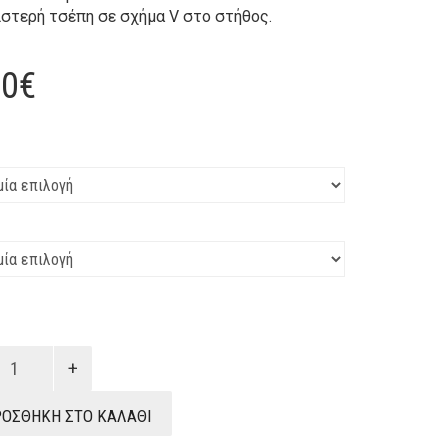
ιστερή τσέπη σε σχήμα V στο στήθος.
00
€
σο
νικο
ΟΣΘΉΚΗ ΣΤΟ ΚΑΛΆΘΙ
τα