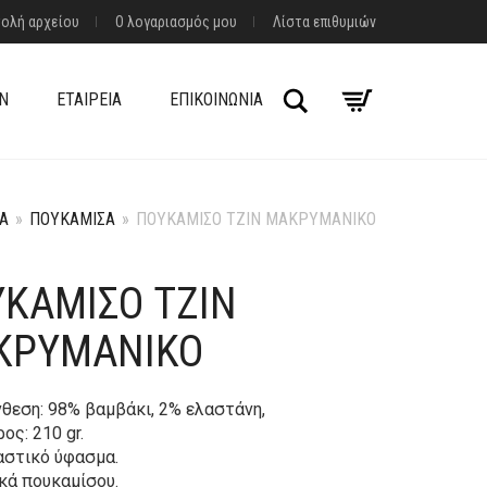
ολή αρχείου
Ο λογαριασμός μου
Λίστα επιθυμιών
Αναζήτηση
Ν
ΕΤΑΙΡΕΊΑ
ΕΠΙΚΟΙΝΩΝΊΑ
Ά
»
ΠΟΥΚΆΜΙΣΑ
»
ΠΟΥΚΆΜΙΣΟ ΤΖΙΝ ΜΑΚΡΥΜΆΝΙΚΟ
ΚΆΜΙΣΟ ΤΖΙΝ
ΚΡΥΜΆΝΙΚΟ
νθεση: 98% βαμβάκι, 2% ελαστάνη,
ος: 210 gr.
αστικό ύφασμα.
ακά πουκαμίσου.