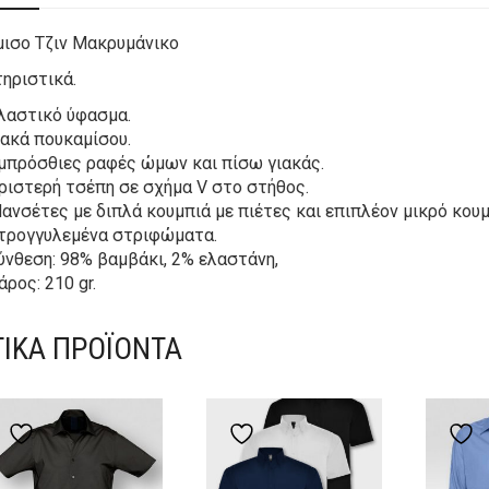
ισο Τζιν Μακρυμάνικο
ηριστικά.
λαστικό ύφασμα.
ιακά πουκαμίσου.
μπρόσθιες ραφές ώμων και πίσω γιακάς.
ριστερή τσέπη σε σχήμα V στο στήθος.
ανσέτες με διπλά κουμπιά με πιέτες και επιπλέον μικρό κου
τρογγυλεμένα στριφώματα.
ύνθεση: 98% βαμβάκι, 2% ελαστάνη,
άρος: 210 gr.
ΤΙΚΆ ΠΡΟΪΌΝΤΑ
Add to wishlist
Add to wishlist