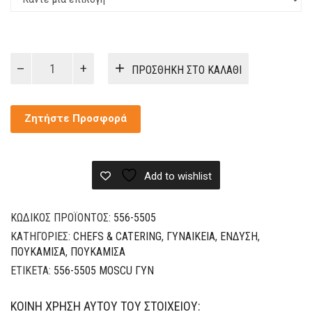
ΠΟΥΚΑΜΙΣΟ
ΠΡΟΣΘΉΚΗ ΣΤΟ ΚΑΛΆΘΙ
ΕΛΑΣΤΙΚΟ
MOSCU
ΓΥΝΑΙΚΕΙΟ
Ζητήστε Προσφορά
ΜΑΚΡΥ
ΜΑΝΙΚΙ
ποσότητα
Add to wishlist
ΚΩΔΙΚΌΣ ΠΡΟΪΌΝΤΟΣ:
556-5505
ΚΑΤΗΓΟΡΊΕΣ:
CHEFS & CATERING
,
ΓΥΝΑΙΚΕΊΑ
,
ΈΝΔΥΣΗ
,
ΠΟΥΚΆΜΙΣΑ
,
ΠΟΥΚΆΜΙΣΑ
ΕΤΙΚΈΤΑ:
556-5505 MOSCU ΓΥΝ
ΚΟΙΝΉ ΧΡΉΣΗ ΑΥΤΟΎ ΤΟΥ ΣΤΟΙΧΕΊΟΥ: