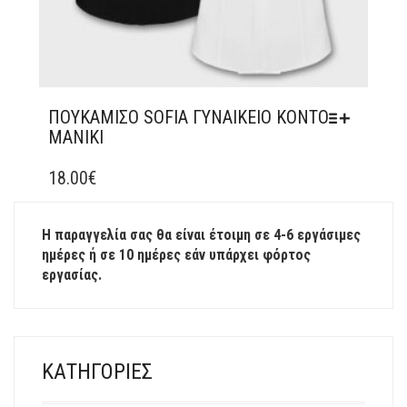
ΠΟΥΚΑΜΙΣΟ SOFIA ΓΥΝΑΙΚΕΙΟ ΚΟΝΤΟ
ΜΑΝΙΚΙ
ΑΥΤΌ
ΤΟ
18.00
€
ΠΡΟΪΌΝ
ΈΧΕΙ
Η παραγγελία σας θα είναι έτοιμη σε 4-6 εργάσιμες
ΠΟΛΛΑΠΛΈΣ
ημέρες ή σε 10 ημέρες εάν υπάρχει φόρτος
ΠΑΡΑΛΛΑΓΈΣ.
εργασίας.
ΟΙ
ΕΠΙΛΟΓΈΣ
ΜΠΟΡΟΎΝ
ΝΑ
ΕΠΙΛΕΓΟΎΝ
ΚΑΤΗΓΟΡΊΕΣ
ΣΤΗ
ΣΕΛΊΔΑ