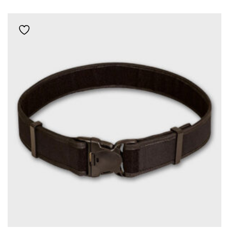
ΈΧΕΙ
ΠΟΛΛΑΠΛΈΣ
Add to wishlist
ΠΑΡΑΛΛΑΓΈΣ.
ΟΙ
ΕΠΙΛΟΓΈΣ
ΜΠΟΡΟΎΝ
ΝΑ
ΕΠΙΛΕΓΟΎΝ
ΣΤΗ
ΣΕΛΊΔΑ
ΤΟΥ
ΠΡΟΪΌΝΤΟΣ