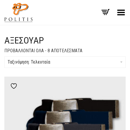
Εναλλαγή μενού
ΑΞΕΣΟΥΆΡ
SORTED
ΠΡΟΒΆΛΛΟΝΤΑΙ ΌΛΑ - 8 ΑΠΟΤΕΛΈΣΜΑΤΑ
BY
LATEST
Ταξινόμηση: Τελευταία
Add to wishlist