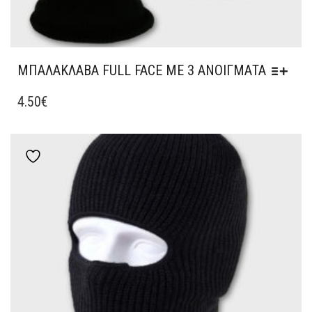
ΜΠΑΛΑΚΛΑΒΑ FULL FACE ΜΕ 3 ΑΝΟΙΓΜΑΤΑ
ΑΥΤΌ
ΤΟ
4.50
€
ΠΡΟΪΌΝ
ΈΧΕΙ
ΠΟΛΛΑΠΛΈΣ
Add to wishlist
ΠΑΡΑΛΛΑΓΈΣ.
ΟΙ
ΕΠΙΛΟΓΈΣ
ΜΠΟΡΟΎΝ
ΝΑ
ΕΠΙΛΕΓΟΎΝ
ΣΤΗ
ΣΕΛΊΔΑ
ΤΟΥ
ΠΡΟΪΌΝΤΟΣ