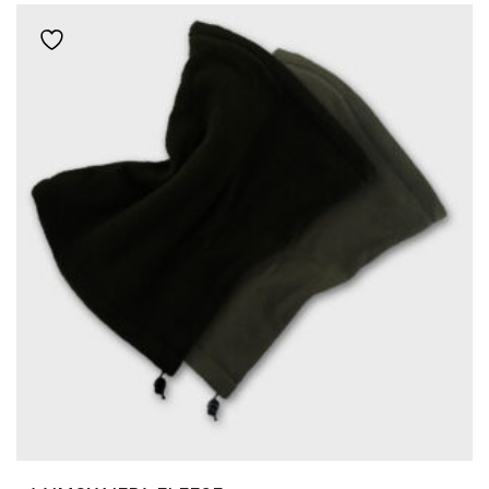
ΠΟΛΛΑΠΛΈΣ
Add to wishlist
ΠΑΡΑΛΛΑΓΈΣ.
ΟΙ
ΕΠΙΛΟΓΈΣ
ΜΠΟΡΟΎΝ
ΝΑ
ΕΠΙΛΕΓΟΎΝ
ΣΤΗ
ΣΕΛΊΔΑ
ΤΟΥ
ΠΡΟΪΌΝΤΟΣ