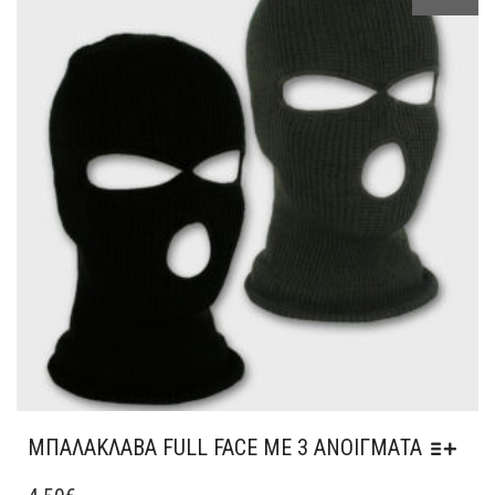
ΟΙ
ΕΠΙΛΟΓΈΣ
ΜΠΟΡΟΎΝ
ΝΑ
ΕΠΙΛΕΓΟΎΝ
ΣΤΗ
ΣΕΛΊΔΑ
ΤΟΥ
ΠΡΟΪΌΝΤΟΣ
ΜΠΑΛΑΚΛΑΒΑ FULL FACE ΜΕ 3 ΑΝΟΙΓΜΑΤΑ
ΑΥΤΌ
ΤΟ