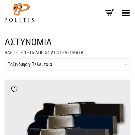
Εναλλαγή μενού
ΑΣΤΥΝΟΜΊΑ
SORTED
ΒΛΈΠΕΤΕ 1–16 ΑΠΌ 54 ΑΠΟΤΕΛΈΣΜΑΤΑ
BY
LATEST
Ταξινόμηση: Τελευταία
Add to wishlist