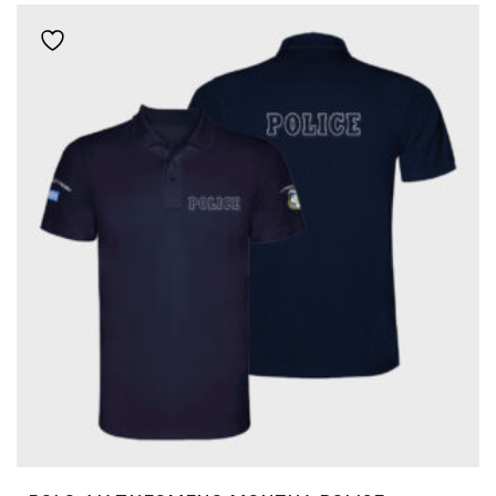
ΠΟΛΛΑΠΛΈΣ
Add to wishlist
ΠΑΡΑΛΛΑΓΈΣ.
ΟΙ
ΕΠΙΛΟΓΈΣ
ΜΠΟΡΟΎΝ
ΝΑ
ΕΠΙΛΕΓΟΎΝ
ΣΤΗ
ΣΕΛΊΔΑ
ΤΟΥ
ΠΡΟΪΌΝΤΟΣ