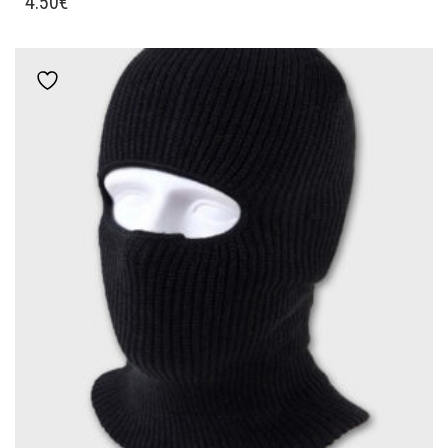
4.50
€
ΠΡΟΪΌΝ
ΈΧΕΙ
ΠΟΛΛΑΠΛΈΣ
Add to wishlist
ΠΑΡΑΛΛΑΓΈΣ.
ΟΙ
ΕΠΙΛΟΓΈΣ
ΜΠΟΡΟΎΝ
ΝΑ
ΕΠΙΛΕΓΟΎΝ
ΣΤΗ
ΣΕΛΊΔΑ
ΤΟΥ
ΠΡΟΪΌΝΤΟΣ