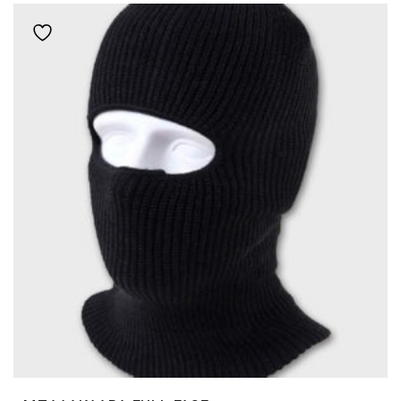
ΠΟΛΛΑΠΛΈΣ
Add to wishlist
ΠΑΡΑΛΛΑΓΈΣ.
ΟΙ
ΕΠΙΛΟΓΈΣ
ΜΠΟΡΟΎΝ
ΝΑ
ΕΠΙΛΕΓΟΎΝ
ΣΤΗ
ΣΕΛΊΔΑ
ΤΟΥ
ΠΡΟΪΌΝΤΟΣ