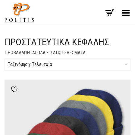
Εναλλαγή μενού
ΠΡΟΣΤΑΤΕΥΤΙΚΆ ΚΕΦΑΛΉΣ
SORTED
ΠΡΟΒΆΛΛΟΝΤΑΙ ΌΛΑ - 9 ΑΠΟΤΕΛΈΣΜΑΤΑ
BY
LATEST
Ταξινόμηση: Τελευταία
Add to wishlist