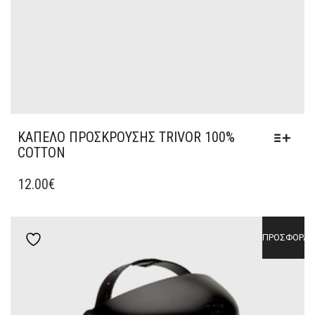
ΚΑΠΕΛΟ ΠΡΟΣΚΡΟΥΣΗΣ TRIVOR 100%
COTTON
ΑΥΤΌ
ΤΟ
12.00
€
ΠΡΟΪΌΝ
ΈΧΕΙ
ΠΟΛΛΑΠΛΈΣ
ΠΡΟΣΦΟΡΆ!
Add to wishlist
ΠΑΡΑΛΛΑΓΈΣ.
ΟΙ
ΕΠΙΛΟΓΈΣ
ΜΠΟΡΟΎΝ
ΝΑ