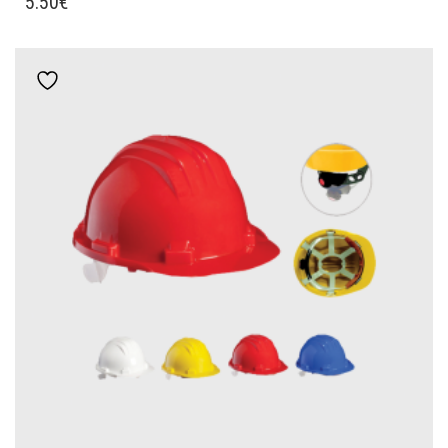
5.50
€
ΠΡΟΪΌΝ
ΈΧΕΙ
ΠΟΛΛΑΠΛΈΣ
Add to wishlist
ΠΑΡΑΛΛΑΓΈΣ.
ΟΙ
ΕΠΙΛΟΓΈΣ
ΜΠΟΡΟΎΝ
ΝΑ
ΕΠΙΛΕΓΟΎΝ
ΣΤΗ
ΣΕΛΊΔΑ
ΤΟΥ
ΠΡΟΪΌΝΤΟΣ