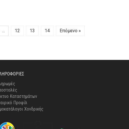
€
…
12
13
14
Επόμενο »
ΛΗΡΟΦΟΡΊΕΣ
ληρωμές
ποστολές
ίκτυο Καταστημάτων
ταιρικό Προφίλ
ιμοκατάλογοι Χονδρικής