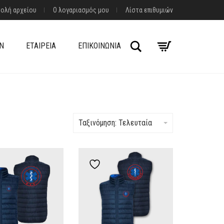
ολή αρχείου
Ο λογαριασμός μου
Λίστα επιθυμιών
Αναζήτηση
Ν
ΕΤΑΙΡΕΊΑ
ΕΠΙΚΟΙΝΩΝΊΑ
Ταξινόμηση: Τελευταία
dd to wishlist
Add to wishlist