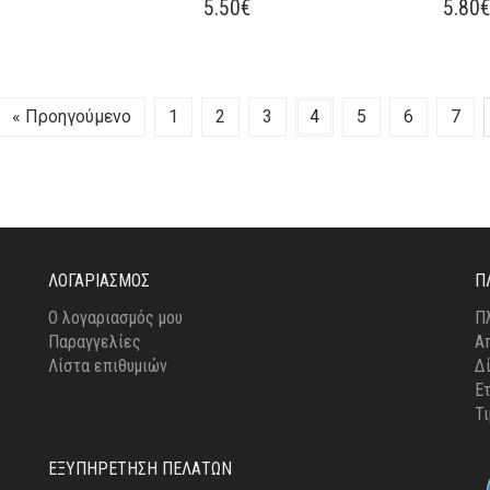
ΪΌΝ
5.50
€
5.80
ΛΑΠΛΈΣ
ΛΛΑΓΈΣ.
« Προηγούμενο
1
2
3
4
5
6
7
ΟΓΈΣ
ΡΟΎΝ
ΕΓΟΎΝ
ΔΑ
ΛΟΓΑΡΙΑΣΜΌΣ
Π
ΪΌΝΤΟΣ
Ο λογαριασμός μου
Π
Παραγγελίες
Α
Λίστα επιθυμιών
Δ
Ε
Τ
ΕΞΥΠΗΡΈΤΗΣΗ ΠΕΛΑΤΏΝ